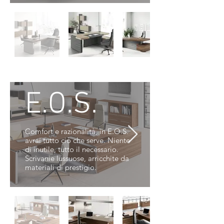
E.O.S.
Comfort e razionalità, in E.O.S.
avrai tutto ciò che serve. Niente
di inutile, tutto il necessario.
Scrivanie lussuose, arricchite da
materiali di prestigio.