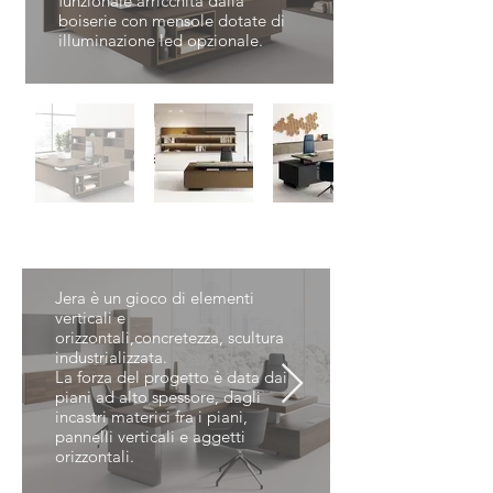
funzionale arricchita dalla
boiserie con mensole dotate di
illuminazione led opzionale.
JERA
Jera è un gioco di elementi
verticali e
orizzontali,concretezza, scultura
industrializzata.
La forza del progetto è data dai
piani ad alto spessore, dagli
incastri materici fra i piani,
pannelli verticali e aggetti
orizzontali.