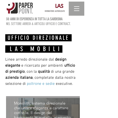
RIVENDITORE AUTORIZZATO
30 ANNI DI ESPERIENZA IN TUTTA LA SARDEGNA
NEL SETTORE ARREDI & ARTICOLI UFFICIO E CONTRACT.
UFFICIO DIREZIONALE
LAS MOBILI
Linee arredo direzionale dal
design
elegante
e ricercato per ambienti
ufficio
di prestigio
, con la
qualità
di una grande
azienda italiana
, completate dalla nostra
MONOLITH
selezione di
poltrone e sedie
executive.
Monolith, sistema direzionale
che unisce eleganza e carattere
con stile. Il design del
basamento in metallo, elemento