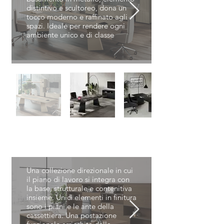
distintivo e scultoreo, dona un
tocco moderno e raffinato agli
spazi. Ideale per rendere ogni
ambiente unico e di classe
ELITE
Una collezione direzionale in cui
il piano di lavoro si integra con
la base, strutturale e contenitiva
insieme. Unici elementi in finitura
sono i piani e le ante della
cassettiera. Una postazione