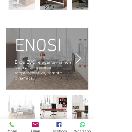
ENOSI
Enosi EVO: elegante ma non
statica, efficiente e
rappresentativa, sempre
dinamica.
Phone
Email
Facebook
Whatsapp