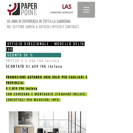
RIVENDITORE AUTORIZZATO
30 ANNI DI ESPERIENZA IN TUTTA LA SARDEGNA
NEL SETTORE ARREDI & ARTICOLI UFFICIO E CONTRACT.
UFFICIO DIREZIONALE - MODELLO DELTA
EVO
SCONTO 30 %
PREZZO € 2.336 IVA inclusa
SCONTATO €1.639 IVA inclusa
PROMOZIONE AUTUNNO 2025 SOLO PER CAGLIARI E
PROVINCIA:
€ 1.819 IVA inclusa
CON CONSEGNA E MONTAGGIO
STANDARD
INCLUSI.
CONTATTACI PER MAGGIORI INFO.