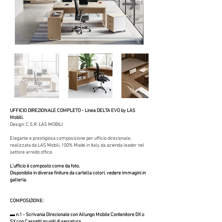
UFFICIO DIREZIONALE COMPLETO - Linea DELTA EVO by LAS
Mobili.
Design: C.S.R. LAS MOBILI
Elegante e prestigiosa composizione per ufficio direzionale,
realizzata da LAS Mobili, 100% Made in Italy da azienda leader nel
settore arredo office.
L'ufficio è composto come da foto.
Disponibile in diverse finiture da cartella colori, vedere immagini in
galleria.
COMPOSIZIONE:
▬ n.1 - Scrivania Direzionale con Allungo Mobile Contenitore DX o
SX con Cassetti muniti di serratura.