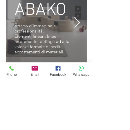
ABAKO
Arredo d’immagine e
professionalità.
Elementi lineari, linee
arrotondate, dettagli ad alta
valenza formale e inediti
accostamenti di materiali
Phone
Email
Facebook
Whatsapp
DVO -
DV703