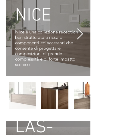
NICE
Nice è una collezione reception
ben strutturata e ricca di
componenti ed accessori che
consente di progettare
composizioni di grande
complessità e di forte impatto
scenico
LAS-