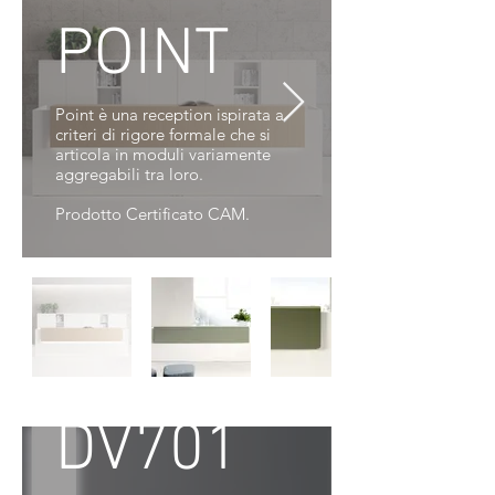
POINT
Point è una reception ispirata a
criteri di rigore formale che si
articola in moduli variamente
aggregabili tra loro.
Prodotto Certificato CAM.
DVO -
DV701