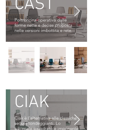
CAST
Poltroncina operativa dalle
forme nette e decise proposta
nelle versioni imbottita e rete.
CIAK
Ciak è l’alternativa alle classiche
sedute tondeggianti. Lo
schienale squadrato e imponente