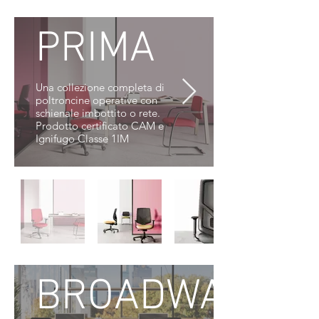
PRIMA
Una collezione completa di
poltroncine operative con
schienale imbottito o rete.
Prodotto certificato CAM e
Ignifugo Classe 1IM
BROADWAY