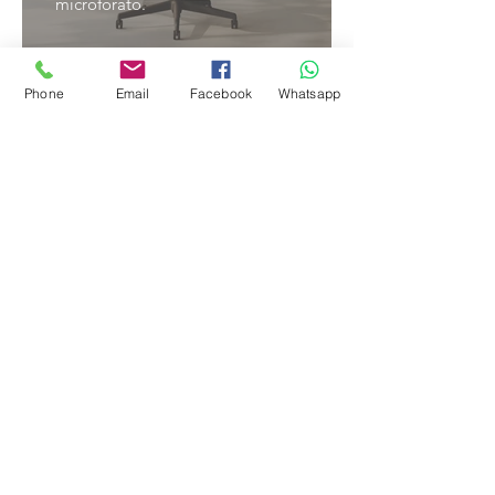
microforato.
Phone
Email
Facebook
Whatsapp
RASSEGNA
Una collezione operativa in
versione totalmente imbottita o
con schienale in rete che si
completa con i modelli
cantilever.