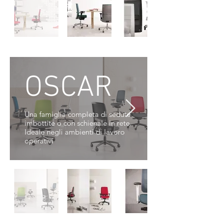
OSCAR
Una famiglia completa di sedute
imbottite o con schienale in rete.
Ideale negli ambienti di lavoro
operativi