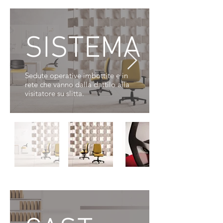
SISTEMA
Sedute operative imbottite e in
rete che vanno dalla dattilo alla
visitatore su slitta.