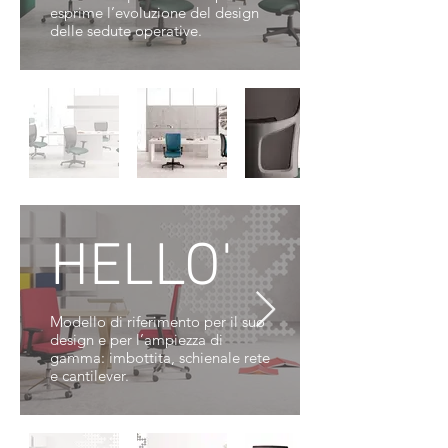
esprime l’evoluzione del design
delle sedute operative.
HELLO'
Modello di riferimento per il suo
design e per l’ampiezza di
gamma: imbottita, schienale rete
e cantilever.