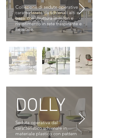
Collezione di sedute operative
caratterizzata da schienali alti e
bassi con struttura in nylon e
rivestimento in rete traspirante e
flessibile.
DOLLY
Seduta operativa dal
caratteristico schienale in
materiale plastico con pattern