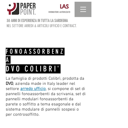
RIVENDITORE AUTORIZZATO
30 ANNI DI ESPERIENZA IN TUTTA LA SARDEGNA
NEL SETTORE ARREDI & ARTICOLI UFFICIO E CONTRACT.
FONOASSORBENZ
A
DVO COLIBRI'
La famiglia di prodotti Colibrì, prodotta da
DVO
, azienda made in Italy leader nel
settore
arredo ufficio
, si compone di set di
pannelli fonoassorbenti da scrivania, set di
pannelli modulari fonoassorbenti da
parete o soffitto a tema esagonale e dal
sistema modulare di pannelli sospesi o
per controsoffitto.