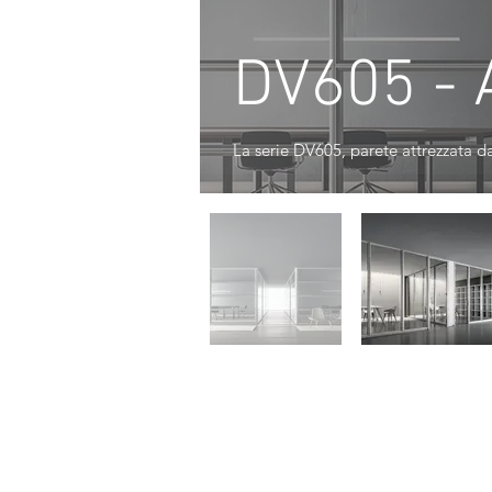
DV605 -
La serie DV605, parete attrezzata d