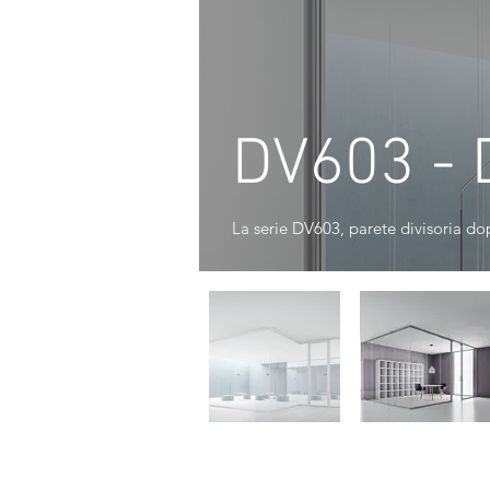
DV603 -
La serie DV603, parete divisoria do