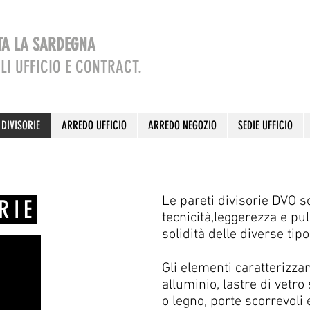
TTA LA SARDEGNA
LI UFFICIO E CONTRACT.
 DIVISORIE
ARREDO UFFICIO
ARREDO NEGOZIO
SEDIE UFFICIO
Le pareti divisorie DVO s
RIE
tecnicità,leggerezza e pul
solidità delle diverse tip
O
Gli elementi caratterizzan
alluminio, lastre di vetro
o legno, porte scorrevoli