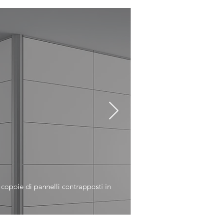
n coppie di pannelli contrapposti in
In evidenza la flessibi
moduli vari.