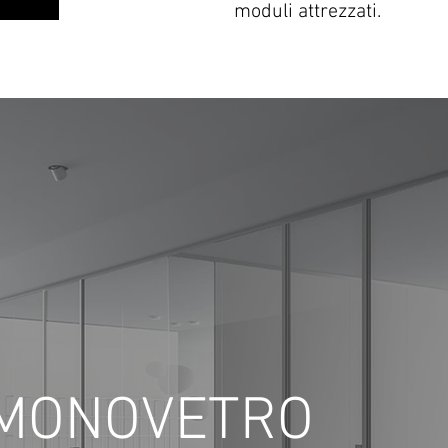
moduli attrezzati.
 MONOVETRO