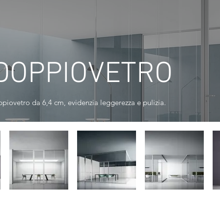
 DOPPIOVETRO
ppiovetro da 6,4 cm, evidenzia leggerezza e pulizia.